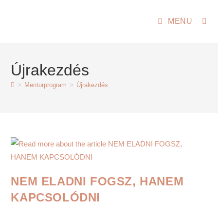
Skip
to
MENU
content
Újrakezdés
>
Mentorprogram
>
Újrakezdés
NEM ELADNI FOGSZ, HANEM
KAPCSOLÓDNI