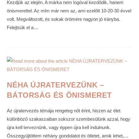
Kezdjük az elején. A márka nem logóval kezdődik, hanem
önismerettel. Az mlm már nem az, ami ezelőtt 10-20-30 évvel
volt. Megváltozott, és sokak örömére nagyon jó irányba.
Felejtsük el a…
NÉHA ÚJRATERVEZÜNK –
BÁTORSÁG ÉS ÖNISMERET
Az újratervezés témája rengeteg nőt érint, hiszen az élet
különböző szakaszaiban sokszor szembesülünk azzal, hogy
újra kell terveznünk, vagy éppen újra kell indulnunk.
Összegyűjtöttem néhány gondolatot és ötletet, amik lehet,…