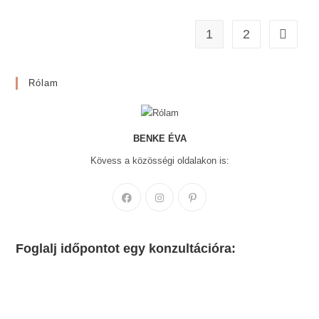
1
2
Go to th
Rólam
BENKE ÉVA
Kövess a közösségi oldalakon is:
Opens
Opens
Opens
in
in
in
a
a
a
new
new
new
Foglalj időpontot egy konzultációra:
tab
tab
tab